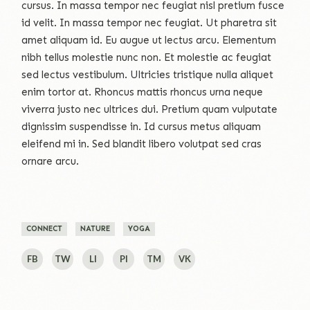
cursus. In massa tempor nec feugiat nisl pretium fusce
id velit. In massa tempor nec feugiat. Ut pharetra sit
amet aliquam id. Eu augue ut lectus arcu. Elementum
nibh tellus molestie nunc non. Et molestie ac feugiat
sed lectus vestibulum. Ultricies tristique nulla aliquet
enim tortor at. Rhoncus mattis rhoncus urna neque
viverra justo nec ultrices dui. Pretium quam vulputate
dignissim suspendisse in. Id cursus metus aliquam
eleifend mi in. Sed blandit libero volutpat sed cras
ornare arcu.
CONNECT
NATURE
YOGA
FB
TW
LI
PI
TM
VK