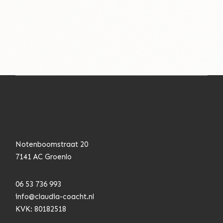
Notenboomstraat 20
7141 AC Groenlo
06 53 736 993
info@claudia-coacht.n
l
KVK: 80182518